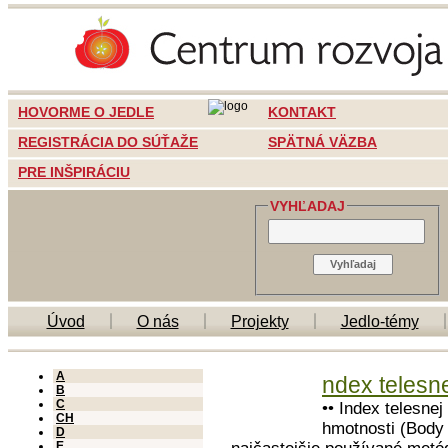
HOVORME O JEDLE
KONTAKT
REGISTRÁCIA DO SÚŤAŽE
SPÄTNÁ VÄZBA
PRE INŠPIRÁCIU
VYHĽADAJ
Úvod
O nás
Projekty
Jedlo-témy
A
ndex telesn
B
C
•• Index telesnej
CH
hmotnosti (Body
D
E