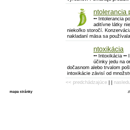
ntolerancia 
•• Intolerancia p
aditívne látky n
niekoľko storočí. Konzervácia
nakladaní mäsa sa používala 
ntoxikácia
•• Intoxikácia ••
účinky jedu na o
dočasnom alebo trvalom pošk
intoxikácie závisí od množstv
<< predchádzajúce
| |
nasled
mapa stránky
z