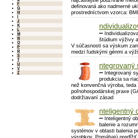
najčastejšie používané metód
F
definovaná ako nadmerné ukl
G
prostredníctvom vzorca: BM
H
I
J
ndividualiz
K
L
•• Individualizo
M
N
štúdium výživy a
O
V súčasnosti sa výskum zam
P
R
medzi ľudskými génmi a výž
S
T
ntegrovaný 
U
V
•• Integrovaný s
Z
produkcia sa ria
než konvenčná výroba, teda
poľnohospodárskej praxe (GA
dodržiavaní zásad
nteligentný 
•• Inteligentný o
balenie a rozumn
systémov v oblasti balenia po
výrobkov. Pomáhajú predĺžiť 