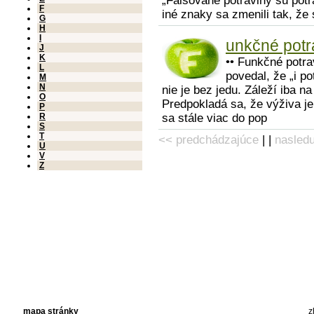
„Falšované potraviny sú potr
F
iné znaky sa zmenili tak, že 
G
H
I
unkčné potr
J
K
•• Funkčné potra
L
povedal, že „i p
M
N
nie je bez jedu. Záleží iba n
O
Predpokladá sa, že výživa j
P
R
sa stále viac do pop
S
T
<< predchádzajúce
| |
nasled
U
V
Z
mapa stránky
z