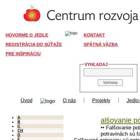
HOVORME O JEDLE
KONTAKT
REGISTRÁCIA DO SÚŤAŽE
SPÄTNÁ VÄZBA
PRE INŠPIRÁCIU
VYHĽADAJ
Úvod
O nás
Projekty
Jedlo
A
alšovanie po
B
C
•• Falšovanie po
CH
potravinách sú f
D
E