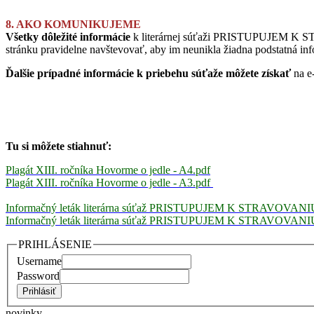
8. AKO KOMUNIKUJEME
Všetky dôležité informácie
k literárnej súťaži PRISTUPUJEM K
stránku pravidelne navštevovať, aby im neunikla žiadna podstatná inf
Ďalšie prípadné informácie k priebehu súťaže môžete získať
na e
Tu si môžete stiahnuť:
Plagát XIII. ročníka Hovorme o jedle - A4.pdf
Plagát XIII. ročníka Hovorme o jedle - A3.pdf
Informačný leták li
terárna súťaž PRISTUPUJEM K STRAVOVA
Informačný leták li
terárna súťaž PRISTUPUJEM K STRAVOVA
PRIHLÁSENIE
Username
Password
novinky