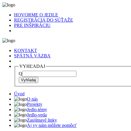
HOVORME O JEDLE
REGISTRÁCIA DO SÚŤAŽE
PRE INŠPIRÁCIU
KONTAKT
SPÄTNÁ VÄZBA
VYHĽADAJ
Q
Úvod
O nás
Projekty
Jedlo-témy
Jedlo-veda
Zaujímavé linky
Aj vy nám môžete pomôcť