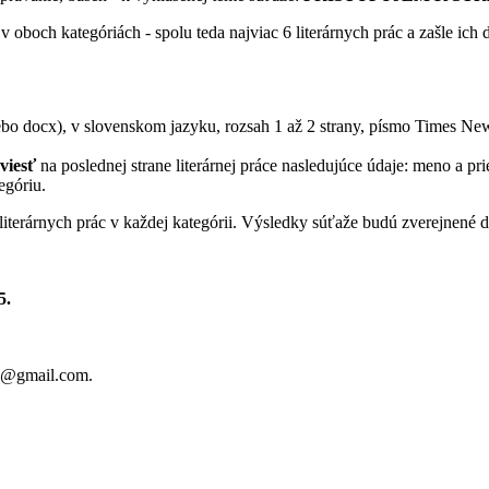
e v oboch kategóriách
- spolu teda najviac 6 literárnych prác a zašle ich
lebo docx), v slovenskom jazyku, rozsah 1 až 2 strany, písmo Times N
viesť
na poslednej strane literárnej práce nasledujúce údaje: meno a prie
egóriu.
iterárnych prác v každej kategórii.
Výsledky súťaže budú zverejnené 
5.
taz@gmail.com.