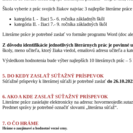
Škola vyberie z prác svojich žiakov najviac
3 najlepšie literárne prác
kategória I. - žiaci 5.- 6. ročníka základnýh škôl
kategória II. - žiaci 7.- 9. ročníka základných škôl
Literárne práce je potrebné zaslať vo formáte programu Word (doc a
Z dôvodu identifikácie jednotlivých literárnych prác je povinné u
školy, meno učiteľa, ktorý žiaka viedol, emailovú adresu učiteľa a kat
Výsledkom hodnotenia bude výber najlepších 10 literárnych prác – 5 l
5. DO KEDY ZASLAŤ SÚŤAŽNÝ PRÍSPEVOK
Súťažné príspevky k literárnej súťaži je potrebné zaslať
do 26.10.202
6. AKO A KDE ZASLAŤ SÚŤAŽNÝ PRÍSPEVOK
Literárne práce zasielajte elektronicky na adresu: hovormeojedle.su
Predmet správy je potrebné označiť slovami „literárna súťaž“.
7. O ČO HRÁME
Hráme o zaujímavé a hodnotné vecné ceny.