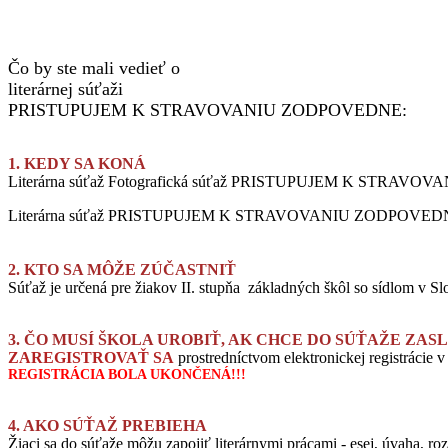
Čo by ste mali vedieť o
literárnej súťaži
PRISTUPUJEM K STRAVOVANIU ZODPOVEDNE:
1. KEDY SA KONÁ
Literárna súťaž Fotografická súťaž PRISTUPUJEM K STRAVOVA
Literárna súťaž
PRISTUPUJEM K STRAVOVANIU ZODPOVED
2. KTO SA MÔŽE ZÚČASTNIŤ
Súťaž je určená pre žiakov II. stupňa základných škôl so sídlom v Sl
3. ČO MUSÍ ŠKOLA UROBIŤ, AK CHCE DO SÚŤAŽE ZA
ZAREGISTROVAŤ SA
prostredníctvom
elektronickej registrácie 
REGISTRÁCIA BOLA UKONČENÁ!!!
4. AKO SÚŤAŽ PREBIEHA
Žiaci sa do súťaž
e môžu zapojiť literárnymi prácami - esej, úvaha, ro