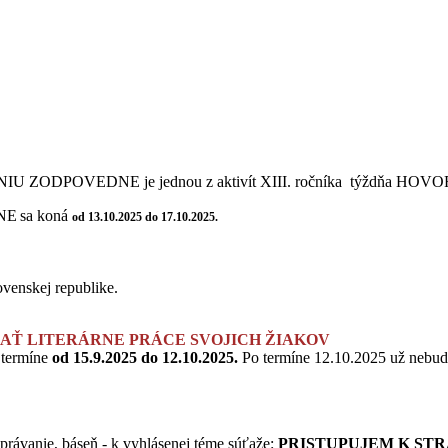
NIU ZODPOVEDNE je jednou z aktivít XIII. ročníka týždňa HO
NE
sa koná
od 13.10.2025 do 17.10.2025.
ovenskej republike.
SLAŤ LITERÁRNE PRÁCE SVOJICH ŽIAKOV
v termíne
od 15.9.2025 do 12.10.2025.
Po termíne 12.10.2025 už nebud
zprávanie, báseň - k vyhlásenej téme súťaže:
PRISTUPUJEM K ST