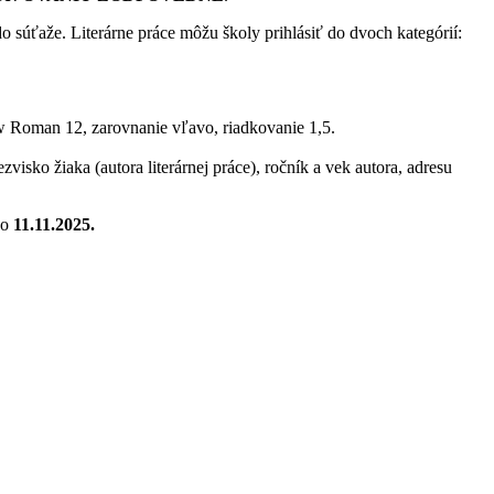
 do súťaže. Literárne práce môžu školy prihlásiť do
dvoch kategórií:
ew Roman 12, zarovnanie vľavo, riadkovanie 1,5.
zvisko žiaka (autora literárnej práce), ročník a vek autora, adresu
do
11.11.2025
.