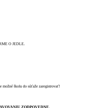
VORME O JEDLE.
e možné školu do súťaže zaregistrovať!
RAVOVANIU ZODPOVEDNE
.