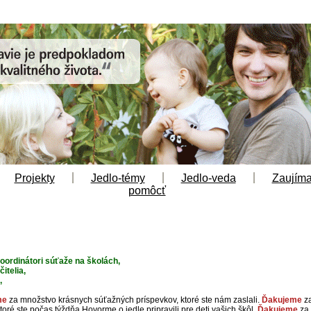
Projekty
Jedlo-témy
Jedlo-veda
Zaujíma
pomôcť
oordinátori súťaže na školách,
itelia,
,
me
za množstvo krásnych súťažných príspevkov, ktoré ste nám zaslali.
Ďakujeme
z
 ktoré ste počas týždňa Hovorme o jedle pripravili pre deti vašich škôl.
Ďakujeme
za