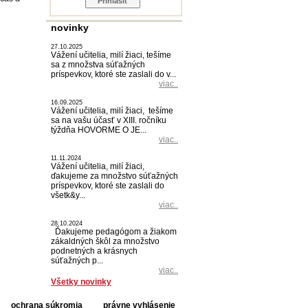
novinky
27.10.2025
Vážení učitelia, milí žiaci, tešíme
sa z množstva súťažných
príspevkov, ktoré ste zaslali do v...
viac..
16.09.2025
Vážení učitelia, milí žiaci, tešíme
sa na vašu účasť v XIII. ročníku
týždňa HOVORME O JE...
viac..
11.11.2024
Vážení učitelia, milí žiaci,
ďakujeme za množstvo súťažných
príspevkov, ktoré ste zaslali do
všetk&y...
viac..
28.10.2024
Ďakujeme pedagógom a žiakom
zákaldných škôl za množstvo
podnetných a krásnych
súťažných p...
viac..
Všetky novinky
ochrana súkromia
právne vyhlásenie