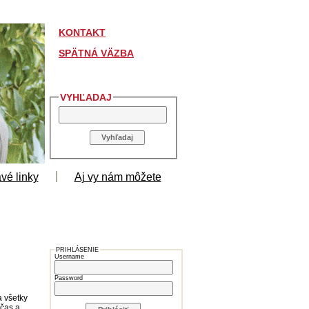
KONTAKT
SPÄTNÁ VÄZBA
VYHĽADAJ
vé linky
Aj vy nám môžete
PRIHLÁSENIE
Username
Password
a všetky
 čas a